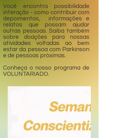
Você encontra possibilidade
interação - como contribuir com
depoimentos, informações e
relatos que possam ajudar
outras pessoas. Saiba também
sobre doações para nossas
atividades voltadas ao bem
estar da pessoa com Parkinson
e de pessoas próximas.
Conheça o nosso programa de
VOLUNTARIADO.