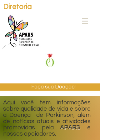
Diretoria
Faça sua Doação!
Aqui você tem informações
sobre qualidade de vida e sobre
a Doença de Parkinson, além
de notícias atuais e atividades
promovidas pela
APARS
e
nossos apoiadores.