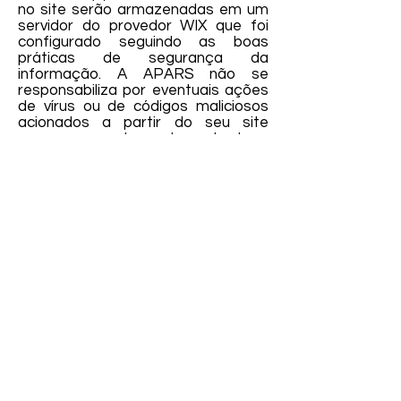
no site serão armazenadas em um
servidor do provedor WIX que foi
configurado seguindo as boas
práticas de segurança da
informação. A APARS não se
responsabiliza por eventuais ações
de vírus ou de códigos maliciosos
acionados a partir do seu site
www.apars.ogr.br
ou da conta de e-
mail
apars@apars.org.br
.
5. Modificações desta política
A APARS poderá rever, alterar e
atualizar esta Política a qualquer
momento visando a uma constante
melhoria e seu aprimoramento.
Você pode consultar a data da
última modificação realizada no
final do documento. Reiteramos
que, em caso de discordância do
conteúdo desta política, você deve
descontinuar o uso do site da
APARS.